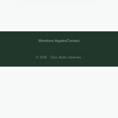
23 AVRIL 2022
Un voyage scolaire
historique inoubliable
pour votre enfant
3 min de lecture →
Mentions légales
Contact
© 2026 · Tous droits réservés.